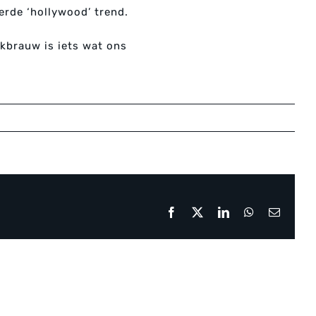
erde ‘hollywood’ trend.
nkbrauw is iets wat ons
Facebook
X
LinkedIn
WhatsApp
E-
mail