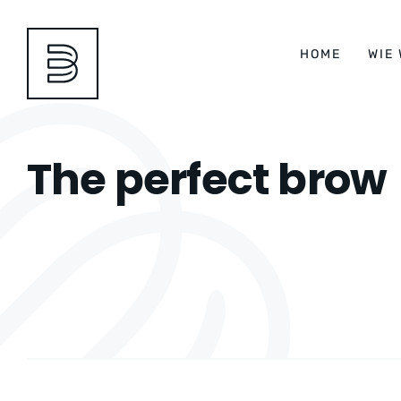
Ga
naar
HOME
WIE 
inhoud
The perfect brow