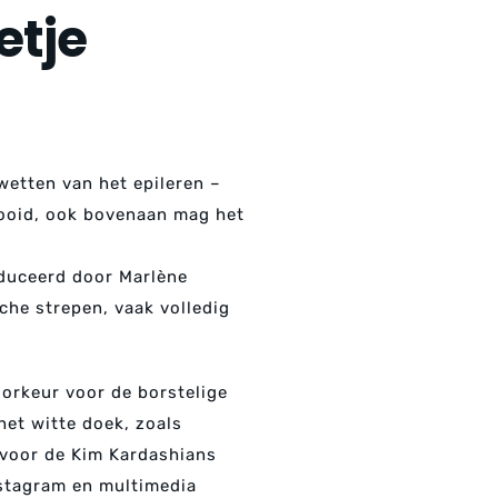
etje
wetten van het epileren –
gooid, ook bovenaan mag het
oduceerd door Marlène
che strepen, vaak volledig
oorkeur voor de borstelige
het witte doek, zoals
n voor de Kim Kardashians
stagram en multimedia