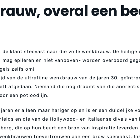
auw, overal een be
n de klant steevast naar die volle wenkbrauw. De heilige 
an mag epileren en niet vanboven- worden overboord ge
gels zelfs om!
ijd van de ultrafijne wenkbrauw van de jaren 30, geïntr
eft afgedaan. Niemand die nog droomt van die anorectis
or een potloodlijn.
aren er alleen maar hariger op en is er een duidelijke v
lds en die van de Hollywood- en Italiaanse diva’s van 
kberg, die op hun beurt een bron van inspiratie leverde
wenkbrauwen toevertrouwen aan een brow specialist. In