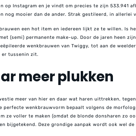
in op Instagram en je vindt om precies te zijn 533.941 a
 nog mooier dan de ander. Strak gestileerd, in allerlei
auwen een hot item en iedereen lijkt ze te willen. Is h
et (semi) permanente make-up. Door de jaren heen zijn e
eëpileerde wenkbrauwen van Twiggy, tot aan de weelder
 er tussenin zit.
aar meer plukken
kwestie meer van hier en daar wat haren uittrekken, teg
de perfecte wenkbrauwvorm bepaalt volgens de morfologi
m ze voller te maken (omdat de blonde donsharen zo ook 
 en bijgetekend. Deze grondige aanpak wordt ook wel 