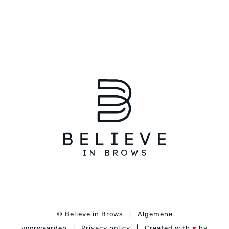
©
Believe in Brows
|
Algemene
voorwaarden
|
Privacy policy
| Created with
♥
by